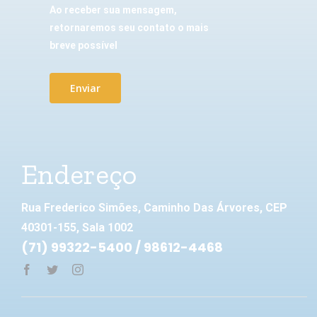
Ao receber sua mensagem,
retornaremos seu contato o mais
breve possível
Enviar
Endereço
Rua Frederico Simões, Caminho Das Árvores, CEP
40301-155, Sala 1002
(71) 99322-5400 / 98612-4468