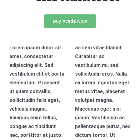
WHATSAPP
Buy Avada Now
Lorem ipsum dolor sit
ac sem vitae blandit.
amet, consectetur
Curabitur ac
adipiscing elit. Sed
vestibulum mi, sed
vestibulum elit et porta
sollicitudin eros. Nulla
elementum. Praesent
ex lorem, egestas eget
ut quam convallis,
metus vitae, placerat
sollicitudin felis eget,
volutpat magna.
vehicula magna.
Maecenas eget nisi
Vivamus enim tellus,
ipsum. Vestibulum ac
congue ac tincidunt
pellentesque purus, nec
nec, porttitor et justo.
dictum tortor. Ut