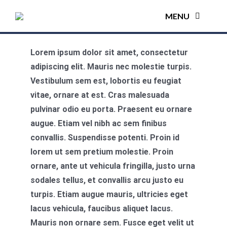
Ir
MENU
para
o
conteúdo
H
Lorem ipsum dolor sit amet, consectetur
adipiscing elit. Mauris nec molestie turpis.
SOB
Vestibulum sem est, lobortis eu feugiat
vitae, ornare at est. Cras malesuada
pulvinar odio eu porta. Praesent eu ornare
AU
augue. Etiam vel nibh ac sem finibus
convallis. Suspendisse potenti. Proin id
VI
lorem ut sem pretium molestie. Proin
ornare, ante ut vehicula fringilla, justo urna
CALCUL
sodales tellus, et convallis arcu justo eu
turpis. Etiam augue mauris, ultricies eget
SOLICITE
lacus vehicula, faucibus aliquet lacus.
Mauris non ornare sem. Fusce eget velit ut