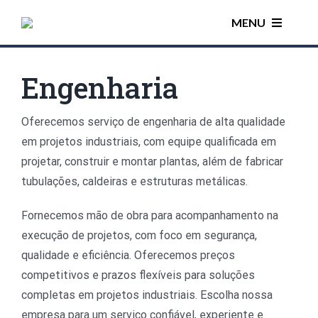
Ir
MENU
para
o
conteúdo
HOME
Engenharia
SOBRE MIM
Oferecemos serviço de engenharia de alta qualidade
em projetos industriais, com equipe qualificada em
AUDIOS
projetar, construir e montar plantas, além de fabricar
tubulações, caldeiras e estruturas metálicas.
VIDEOS
Fornecemos mão de obra para acompanhamento na
execução de projetos, com foco em segurança,
CALCULAR TEXTO
qualidade e eficiência. Oferecemos preços
competitivos e prazos flexíveis para soluções
SOLICITE ORÇAMENTO
completas em projetos industriais. Escolha nossa
empresa para um serviço confiável, experiente e