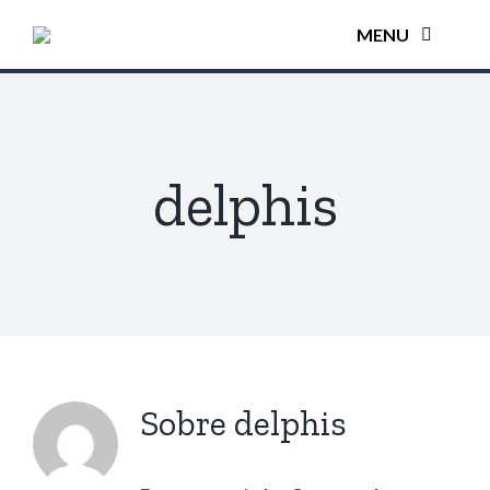
Ir
MENU
para
o
conteúdo
H
SOB
delphis
AU
VI
CALCUL
Sobre
delphis
SOLICITE